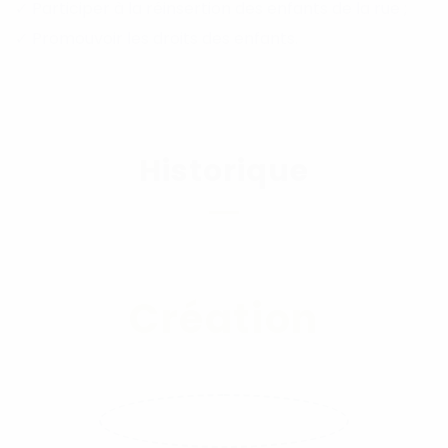
✓ Participer à la réinsertion des enfants de la rue ;
✓ Promouvoir les droits des enfants.
Historique
2020
Création