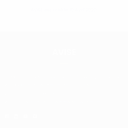
AVISE est créé le 10 Avril 2020.
AVISE
L’Association Vie Sante Education (AVISE) à pour but :
✓ L’assistance de l’enfant en difficulté;
✓ La promotion de la santé;
✓ La protection de la Femme et de l’enfant.