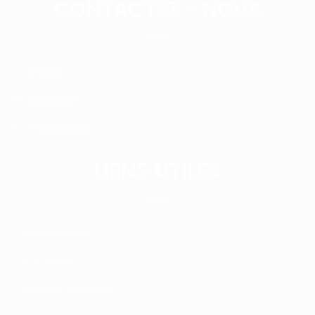
CONTACTEZ - NOUS
Email:
contact@avise.sn
Adresse:
Yoff Apecsy II, Dakar
Téléphone:
77 245 37 37 - 77 559 23 83
LIENS UTILES
Présentation
Actualités
Devenir Bénévole