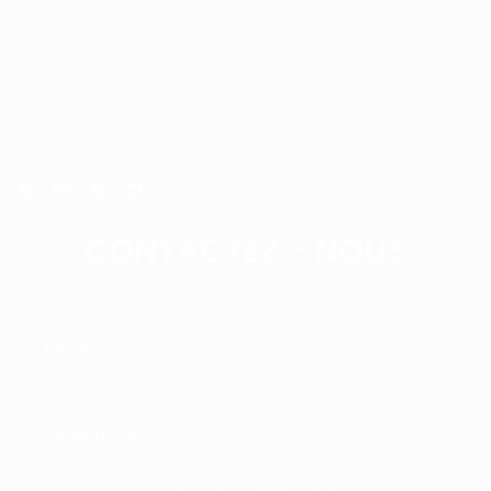
L’Association Vie Sante Education (AVISE) à pour but :
✓ L’assistance de l’enfant en difficulté;
✓ La promotion de la santé;
✓ La protection de la Femme et de l’enfant.
CONTACTEZ - NOUS
Email:
contact@avise.sn
Adresse:
Yoff Apecsy II, Dakar
Téléphone:
77 245 37 37 - 77 559 23 83