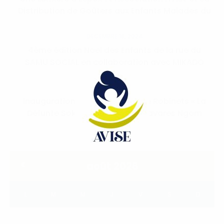
Distribution de Goûters aux Enfants Malades du
Cancer à l’Hôpital Dalal Jamm
DÉCEMBRE 18, 2024
4ème édition Noel des Enfants de la rue du
SAMU SOCIAL en collaboration avec MIKADO
SEPTEMBRE 22, 2024
Inauguration du Puits Équipé de Robinets « La
Défunte Sokhna Aminata LO Tavares Ngom
(Lily) » à la Mosquée de Diamagueune Nioro : Un
Lieu de Mémoire et de Solidarité
août 2026
L
M
M
J
V
S
D