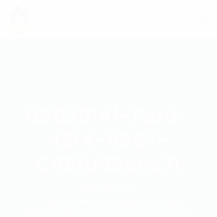
0692914f-Fafd-
43f4-9967-
C48fd62acc71
Page d'accueil
Sensibilisation sur l'hygiène intime et
menstruelle et remise de dons pour le daara