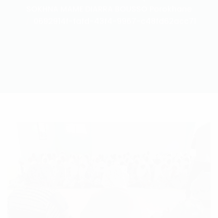
SOKHNA MAME DIARRA BOUSSO Porokhane
0692914f-fafd-43f4-9967-c48fd62acc71